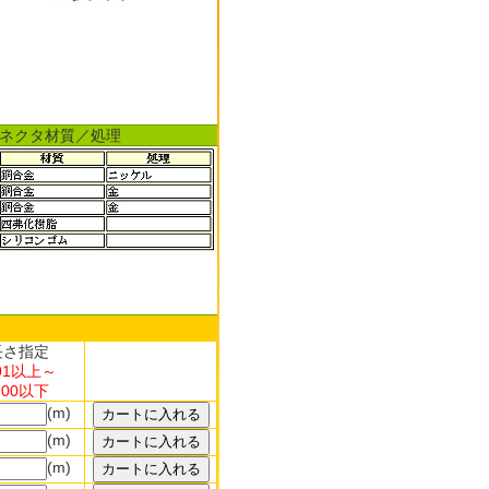
ネクタ材質／処理
長さ指定
.01以上～
.00以下
(m)
(m)
(m)