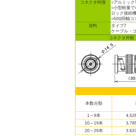
コネクタ特徴
○アルミック
○小型軽量で
ロック接続
○50Ω同軸
資料
タイプ7
ケーブル・コ
コネクタ外観
本数分類
1～9本
4,5
10～19本
3,7
20～29本
3,6