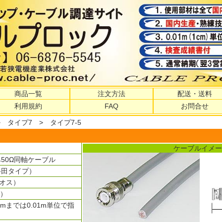
商品一覧
注文方法
配送・送料
利用規約
FAQ
お問合せ
>
タイプ7
> タイプ7-5
ケーブルイメー
50Ω同軸ケーブル
半田タイプ）
（オス）
色）
00mまでは0.01m単位で指