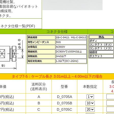
電機社製。
着脱容易なバイオネット
機構採用。
コネクタ。
ネクタ仕様一覧(PDF)
コネクタ仕様
コ
タイプ7-5：ケーブル長さ 3.01m以上～4.00m以下の場合
送料区分
単価
型番
本数指定
3
(送料表示)
4
28円(税込)
A
D_0705A
85円(税込)
B
D_0705B
37円(税込)
C
D_0705C