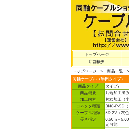
トップページ
店舗概要
トップページ
>
商品一覧
同軸ケーブル（半田タイプ）
商品タイプ
タイプ7
商品概要
片端加工済み
加工内容
片端加工（
コネクタ種類
BNC-P-5D
ケーブル種類
5D-2V（灰
長さ指定
0.50m～5.
定可能